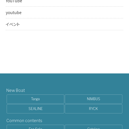
YouTube
youtube
イベント
New Boat
Targa
NIMBUS
SEALINE
RYCK
Common contents