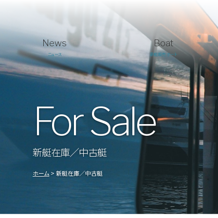
News
Boat
ニュース
新艇販売 ボート
For Sale
新艇在庫／中古艇
ホーム
新艇在庫／中古艇