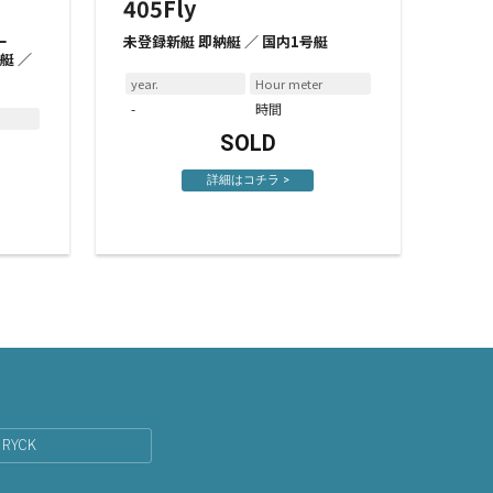
405Fly
ー
未登録新艇 即納艇 ／ 国内1号艇
納艇 ／
year.
Hour meter
-
時間
SOLD
詳細はコチラ >
RYCK