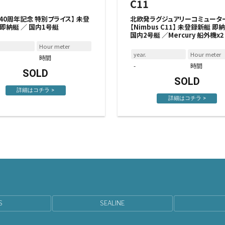
C11
40周年記念 特別プライス】 未登
北欧発ラグジュアリーコミュータ
 即納艇 ／ 国内1号艇
【Nimbus C11】 未登録新艇 即
国内2号艇 ／Mercury 船外機x2
Hour meter
year.
Hour meter
時間
-
時間
SOLD
SOLD
詳細はコチラ >
詳細はコチラ >
S
SEALINE