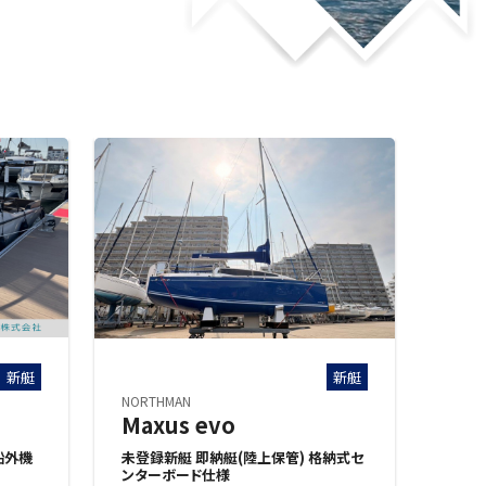
新艇
新艇
NORTHMAN
Maxus evo
船外機
未登録新艇 即納艇(陸上保管) 格納式セ
ンターボード仕様