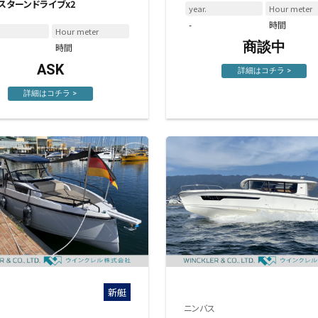
o スターンドライブx2
year.
Hour meter
-
時間
Hour meter
商談中
時間
ASK
詳細はコチラ >
詳細はコチラ >
新艇
ニンバス