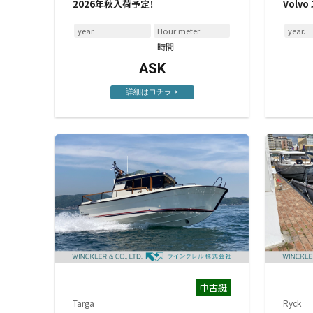
2026年秋入荷予定！
Volv
year.
Hour meter
year.
-
時間
-
ASK
詳細はコチラ >
中古艇
Targa
Ryck