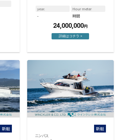
year.
Hour meter
-
時間
24,000,000
円
詳細はコチラ >
新艇
新艇
ニンバス