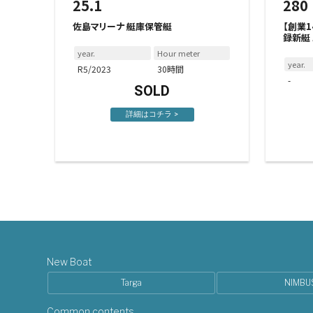
25.1
280
佐島マリーナ 艇庫保管艇
【創業1
録新艇
year.
Hour meter
year.
R5/2023
30時間
-
SOLD
詳細はコチラ >
New Boat
Targa
NIMBU
Common contents