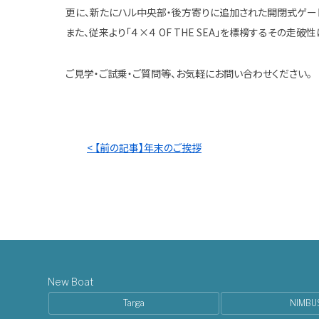
更に、新たにハル中央部・後方寄りに追加された開閉式ゲー
また、従来より「４×４ OF THE SEA」を標榜するその
ご見学・ご試乗・ご質問等、お気軽にお問い合わせください。
< 【前の記事】年末のご挨拶
New Boat
Targa
NIMBU