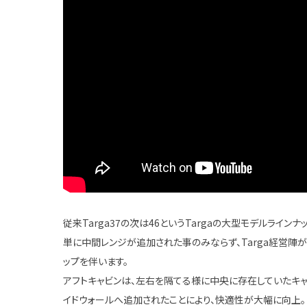
従来Targa37の次は46というTargaの大型モデルラインナ
単に中間レンジが追加された事のみならず、Targa経営陣
ップを伴います。
アフトキャビンは、左右を隔てる様に中央に存在していたキ
イドウォールへ追加されたことにより、快適性が大幅に向上。