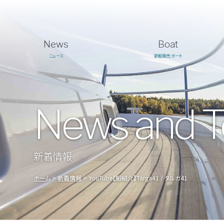
News
Boat
ニュース
新艇販売 ボート
News and T
新着情報
ホーム
新着情報
YouTube【船紹介】Targa41 / タルガ41