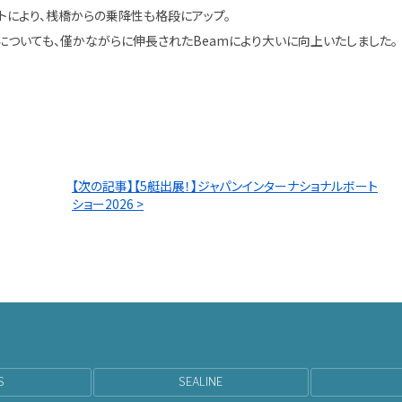
トにより、桟橋からの乗降性も格段にアップ。
走破性についても、僅かながらに伸長されたBeamにより大いに向上いたしました。
【次の記事】【5艇出展！】ジャパンインターナショナルボート
ショー2026 >
S
SEALINE