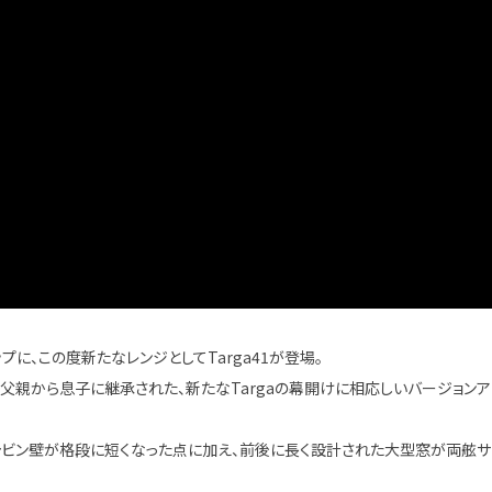
ップに、この度新たなレンジとしてTarga41が登場。
が父親から息子に継承された、新たなTargaの幕開けに相応しいバージョンア
ャビン壁が格段に短くなった点に加え、前後に長く設計された大型窓が両舷サ