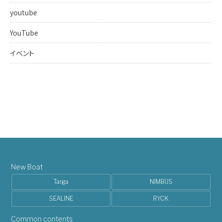
youtube
YouTube
イベント
New Boat
Targa
NIMBUS
SEALINE
RYCK
Common contents