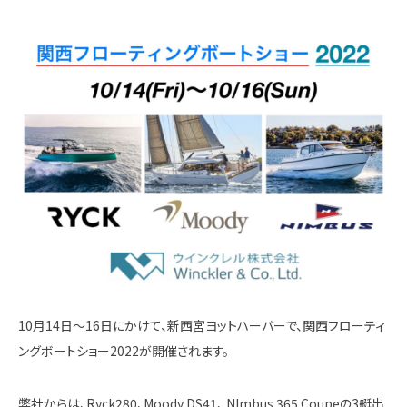
10月14日～16日にかけて、新西宮ヨットハーバーで、関西フローティ
ングボートショー2022が開催されます。
弊社からは、Ryck280、Moody DS41、 NImbus 365 Coupeの3艇出