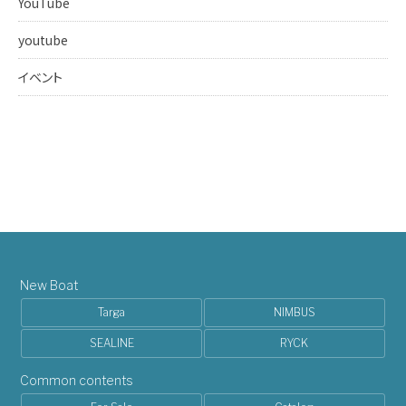
YouTube
youtube
イベント
New Boat
Targa
NIMBUS
SEALINE
RYCK
Common contents