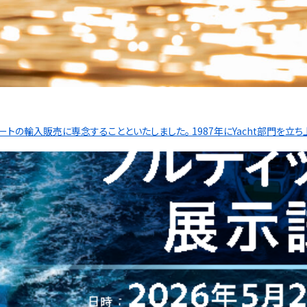
ートの輸入販売に専念することといたしました。 1987年にYacht部門を立