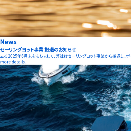
News
セーリングヨット事業 撤退のお知らせ
去る2025年6月末をもちまして、弊社はセーリングヨット事業から撤退し、ボ
more details...