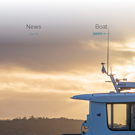
News
Boat
ニュース
新艇販売 ボート